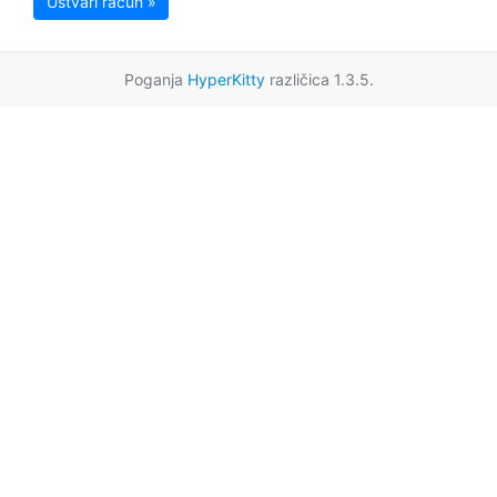
Ustvari račun »
Poganja
HyperKitty
različica 1.3.5.