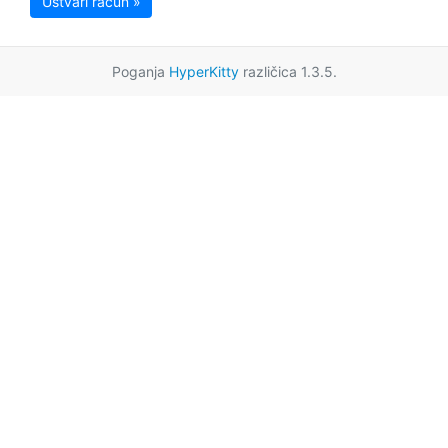
Ustvari račun »
Poganja
HyperKitty
različica 1.3.5.