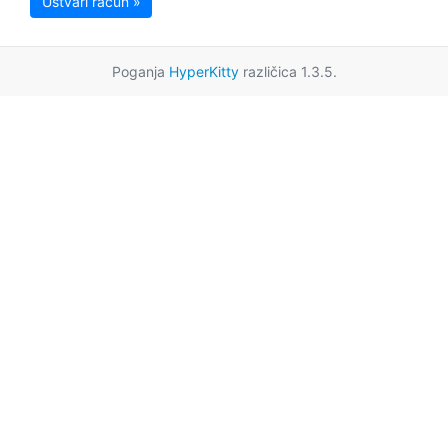
Ustvari račun »
Poganja
HyperKitty
različica 1.3.5.