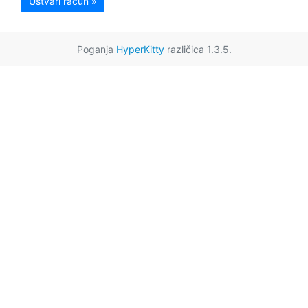
Ustvari račun »
Poganja
HyperKitty
različica 1.3.5.