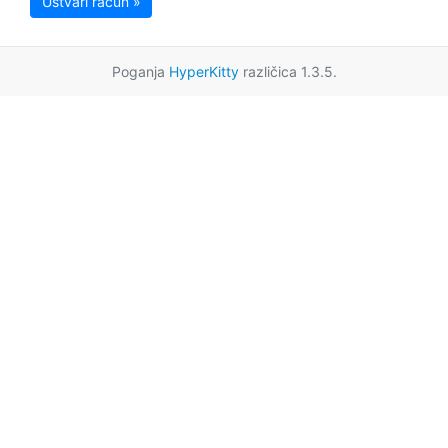
Ustvari račun »
Poganja
HyperKitty
različica 1.3.5.