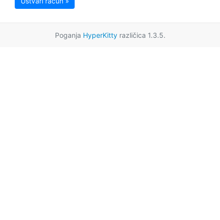
Ustvari račun »
Poganja
HyperKitty
različica 1.3.5.