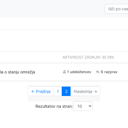
AKTIVNOST ZADNJIH 30 DNI
la o stanju omrežja
1 udeležencev
6 razprav
← Prejšnja
1
2
Naslednja →
Rezultatov na stran: