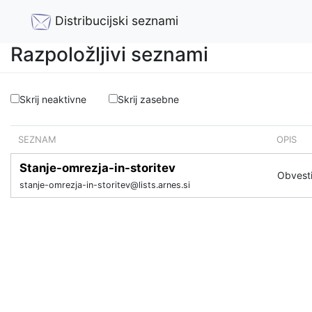
Distribucijski seznami
Razpoložljivi seznami
Skrij neaktivne
Skrij zasebne
SEZNAM
OPIS
Stanje-omrezja-in-storitev
Obvesti
stanje-omrezja-in-storitev@lists.arnes.si