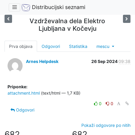
Distribucijski seznami
Vzdrževalna dela Elektro
Ljubljana v Kočevju
Prva objava
Odgovori
Statistika
mescu
Arnes Helpdesk
26 Sep 2024
09:38
Priponke:
attachment.html
(text/html — 1,7 KB)
0
0
Odgovori
Pokaži odgovore po nitih
682
682