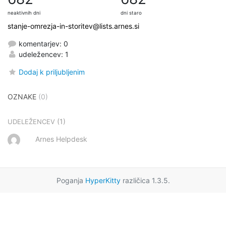
neaktivnih dni
dni staro
stanje-omrezja-in-storitev@lists.arnes.si
komentarjev: 0
udeležencev: 1
Dodaj k priljubljenim
OZNAKE
(0)
(1)
UDELEŽENCEV
Arnes Helpdesk
Poganja
HyperKitty
različica 1.3.5.