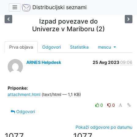
Distribucijski seznami
Izpad povezave do
Univerze v Mariboru (2)
Prva objava
Odgovori
Statistika
mescu
ARNES Helpdesk
25 Avg 2023
09:06
Priponke:
attachment.html
(text/html — 1,1 KB)
0
0
Odgovori
Pokaži odgovore po datumu
1077
1077