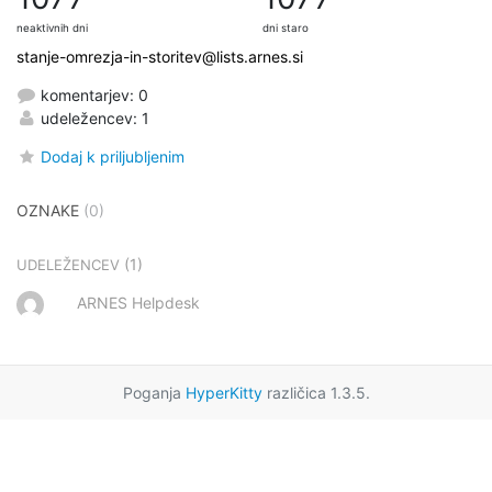
neaktivnih dni
dni staro
stanje-omrezja-in-storitev@lists.arnes.si
komentarjev: 0
udeležencev: 1
Dodaj k priljubljenim
OZNAKE
(0)
(1)
UDELEŽENCEV
ARNES Helpdesk
Poganja
HyperKitty
različica 1.3.5.