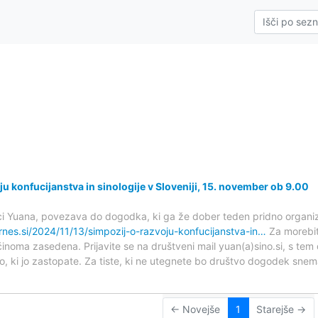
i
u konfucijanstva in sinologije v Sloveniji, 15. november ob 9.00
ci Yuana, povezava do dogodka, ki ga že dober teden pridno organi
arnes.si/2024/11/13/simpozij-o-razvoju-konfucijanstva-in…
Za morebit
noma zasedena. Prijavite se na društveni mail yuan(a)sino.si, s tem d
o, ki jo zastopate. Za tiste, ki ne utegnete bo društvo dogodek snema
← Novejše
1
Starejše →