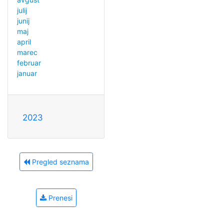
julij
junij
maj
april
marec
februar
januar
2023
Pregled seznama
Prenesi