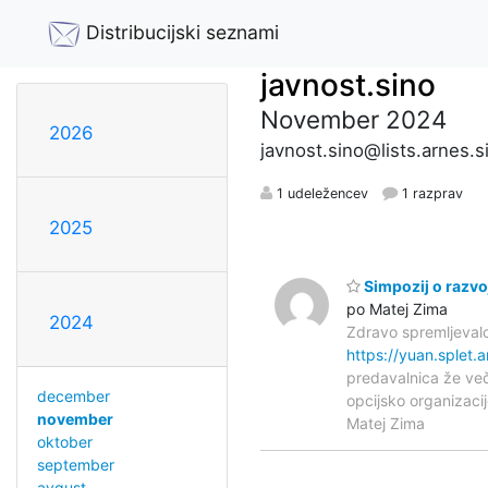
Distribucijski seznami
javnost.sino
November 2024
2026
javnost.sino@lists.arnes.s
1 udeležencev
1 razprav
2025
Simpozij o razvoj
po Matej Zima
2024
Zdravo spremljeval
https://yuan.splet.
predavalnica že veči
december
opcijsko organizacij
november
Matej Zima
oktober
september
avgust