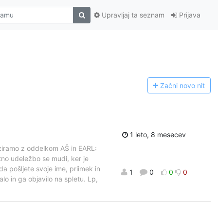
Upravljaj ta seznam
Prijava
Začni n
ovo nit
1 leto, 8 mesecev
ziramo z oddelkom AŠ in EARL:
no udeležbo se mudi, ker je
a pošljete svoje ime, priimek in
1
0
0
0
lo in ga objavilo na spletu. Lp,