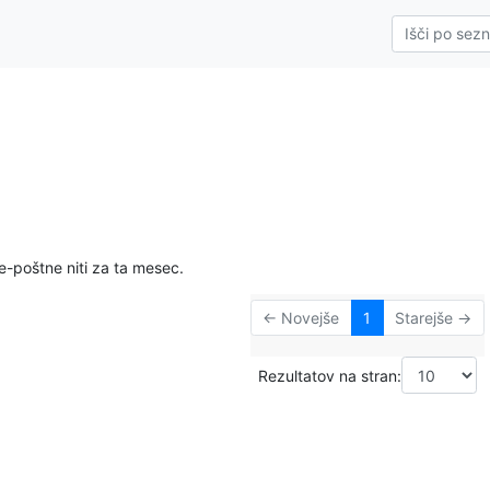
i
e-poštne niti za ta mesec.
← Novejše
1
Starejše →
Rezultatov na stran: