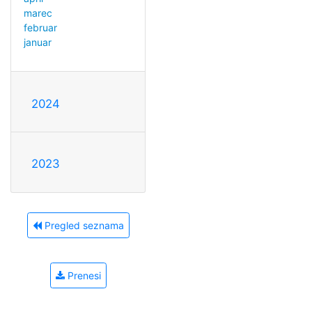
marec
februar
januar
2024
2023
Pregled seznama
Prenesi