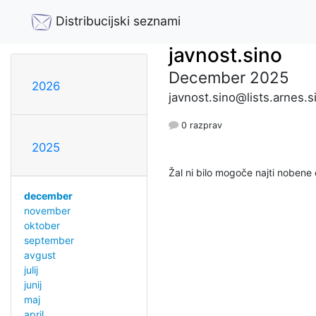
Distribucijski seznami
javnost.sino
December 2025
2026
javnost.sino@lists.arnes.s
0 razprav
2025
Žal ni bilo mogoče najti nobene 
december
november
oktober
september
avgust
julij
junij
maj
april