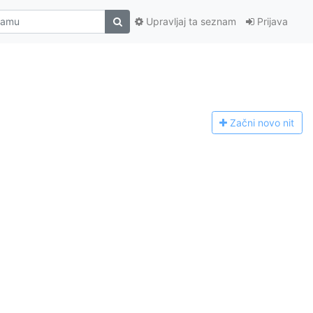
Upravljaj ta seznam
Prijava
Začni n
ovo nit