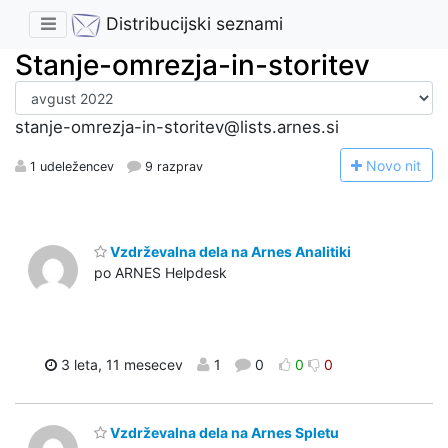
Distribucijski seznami
Stanje-omrezja-in-storitev
stanje-omrezja-in-storitev@lists.arnes.si
N
ovo nit
1 udeležencev
9 razprav
Vzdrževalna dela na Arnes Analitiki
po ARNES Helpdesk
3 leta, 11 mesecev
1
0
0
0
Vzdrževalna dela na Arnes Spletu