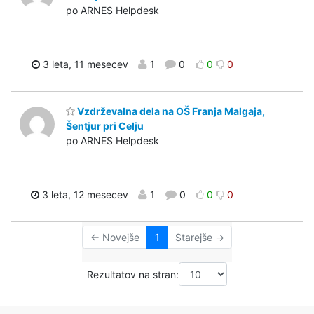
po ARNES Helpdesk
3 leta, 11 mesecev
1
0
0
0
Vzdrževalna dela na OŠ Franja Malgaja,
Šentjur pri Celju
po ARNES Helpdesk
3 leta, 12 mesecev
1
0
0
0
← Novejše
1
Starejše →
Rezultatov na stran: