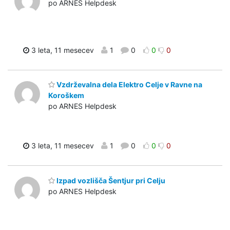
po ARNES Helpdesk
3 leta, 11 mesecev
1
0
0
0
Vzdrževalna dela Elektro Celje v Ravne na
Koroškem
po ARNES Helpdesk
3 leta, 11 mesecev
1
0
0
0
Izpad vozlišča Šentjur pri Celju
po ARNES Helpdesk