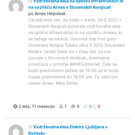
Vzdrževalna dela na optični infrastrukturi in
na vozlišču Arnes v Slovenskih Konjicah
po Arnes Helpdesk
Obveščamo vas, da bodo v sredo, 24.8.2022 v
Slovenskih Konjicah potekala vzdrževalna dela
na optični infrastrukturi in na vozlišču Arnesa, ki
se nahaja na lokaciji: Osnovna šola Pod goro
Slovenske Konjice Šolska ulica 3 3210 Slovenske
Konjice zaradi česar bo v času del, za vse
zavode v Slovenskih Konjicah, prekinjena
povezava v omrežje ARNES/internet. Dela se
bodo predvidoma začela ob 15:00 uri in bodo
trajala predvidoma do 18:00 ure. Za nadzorni
center Arnes: Miha Dimec
3 leta, 11 mesecev
1
0
0
0
Vzdrževalna dela Elektro Ljubljana v
Kočevju