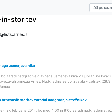
in-storitev
@lists.arnes.si
nega usmerjevalnika
o zaradi nadgradnje glavnega usmerjevalnika v Ljubljani na lokacij
ovezavah omrežja Arnes. Nadgradnja se bo izvajala v četrtek (28.3)
 Jemec
 Arnesovih storitev zaradni nadgradnje strežnikov
rtek, 27. februarja 2014, bo med 4:00 in 8:00 zaradi nadgradenj strež