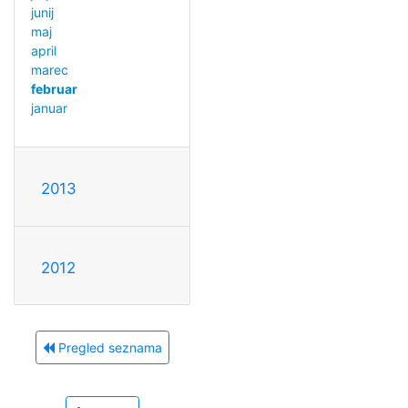
junij
maj
april
marec
februar
januar
2013
2012
Pregled seznama