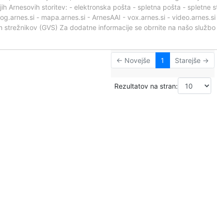
ih Arnesovih storitev: - elektronska pošta - spletna pošta - spletne s
blog.arnes.si - mapa.arnes.si - ArnesAAI - vox.arnes.si - video.arnes.si
ih strežnikov (GVS) Za dodatne informacije se obrnite na našo služb
← Novejše
1
Starejše →
Rezultatov na stran: