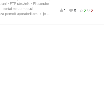
trani - FTP strežnik - Filesender
 - portal mcu.arnes.si -
1
0
0
0
o za pomoč uporabnikom, ki je
…