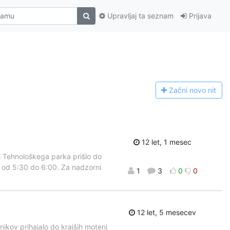
Upravljaj ta seznam
Prijava
Začni n
ovo nit
12 let, 1 mesec
i Tehnološkega parka prišlo do
 od 5:30 do 6:00. Za nadzorni
1
3
0
0
12 let, 5 mesecev
nikov prihajalo do krajših motenj