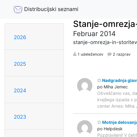
Distribucijski seznami
Stanje-omrezja-
Februar 2014
2026
stanje-omrezja-in-storitev
1 udeležencev
2 razprav
2025
Nadgradnja glav
po Miha Jemec
2024
Obveščamo vas, da b
krajšega izpada v p
center Arnes: Miha
2023
Motnje delovanja
po Helpdesk
Pozdravljeni! V čet