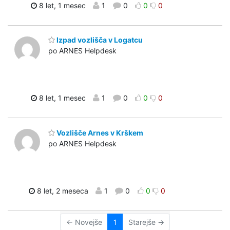
8 let, 1 mesec
1
0
0
0
Izpad vozlišča v Logatcu
po ARNES Helpdesk
8 let, 1 mesec
1
0
0
0
Vozlišče Arnes v Krškem
po ARNES Helpdesk
8 let, 2 meseca
1
0
0
0
← Novejše
1
Starejše →