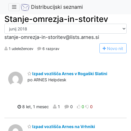
Distribucijski seznami
Stanje-omrezja-in-storitev
stanje-omrezja-in-storitev@lists.arnes.si
N
ovo nit
1 udeležencev
6 razprav
Izpad vozlišča Arnes v Rogaški Slatini
po ARNES Helpdesk
8 let, 1 mesec
1
0
0
0
Izpad vozlišča Arnes na Vrhniki