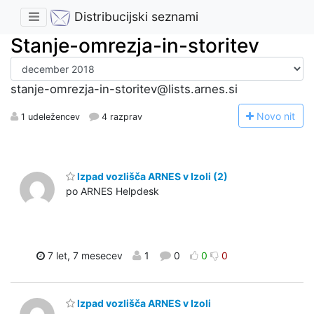
Distribucijski seznami
Stanje-omrezja-in-storitev
stanje-omrezja-in-storitev@lists.arnes.si
N
ovo nit
1 udeležencev
4 razprav
Izpad vozlišča ARNES v Izoli (2)
po ARNES Helpdesk
7 let, 7 mesecev
1
0
0
0
Izpad vozlišča ARNES v Izoli