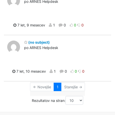
po ARNES Helpdesk
7 let, 9 mesecev
1
0
0
0
(no subject)
po ARNES Helpdesk
7 let, 10 mesecev
1
0
0
0
← Novejše
1
Starejše →
Rezultatov na stran: