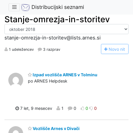
Distribucijski seznami
Stanje-omrezja-in-storitev
stanje-omrezja-in-storitev@lists.arnes.si
N
ovo nit
1 udeležencev
3 razprav
Izpad vozlišča ARNES v Tolminu
po ARNES Helpdesk
7 let, 9 mesecev
1
0
0
0
Vozlišče Arnes v Divači