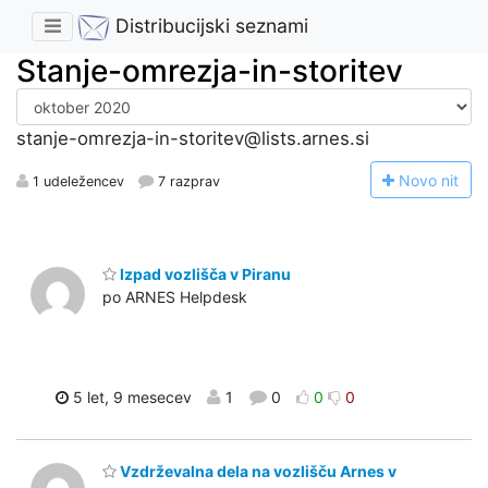
Distribucijski seznami
Stanje-omrezja-in-storitev
stanje-omrezja-in-storitev@lists.arnes.si
N
ovo nit
1 udeležencev
7 razprav
Izpad vozlišča v Piranu
po ARNES Helpdesk
5 let, 9 mesecev
1
0
0
0
Vzdrževalna dela na vozlišču Arnes v