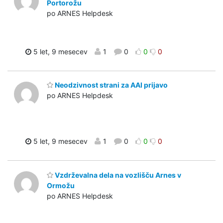
Portorožu
po ARNES Helpdesk
5 let, 9 mesecev
1
0
0
0
Neodzivnost strani za AAI prijavo
po ARNES Helpdesk
5 let, 9 mesecev
1
0
0
0
Vzdrževalna dela na vozlišču Arnes v
Ormožu
po ARNES Helpdesk