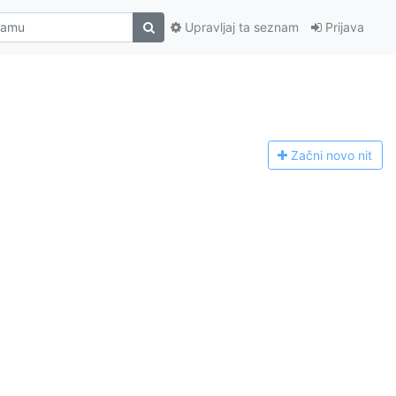
Upravljaj ta seznam
Prijava
Začni n
ovo nit