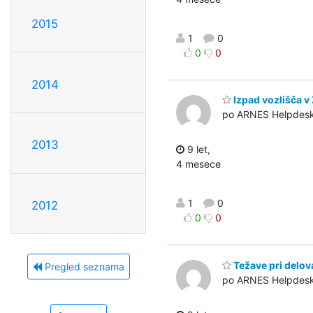
2015
1
0
0
0
2014
Izpad vozlišča v
po ARNES Helpdes
2013
9 let,
4 mesece
1
0
2012
0
0
Težave pri delov
Pregled seznama
po ARNES Helpdes