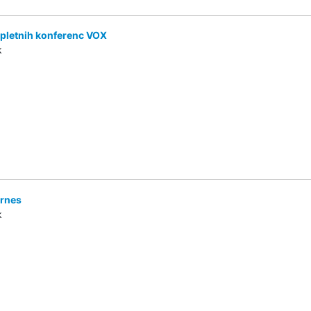
spletnih konferenc VOX
k
Arnes
k