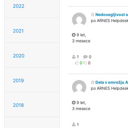
2022
Nedosegljivost 
po ARNES Helpdes
2021
9 let,
3 mesece
2020
1
0
0
0
2019
Dela v omrežju 
po ARNES Helpdes
9 let,
2018
3 mesece
1