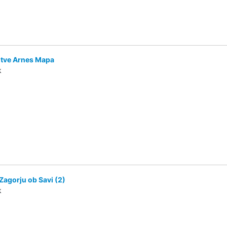
itve Arnes Mapa
k
Zagorju ob Savi (2)
k