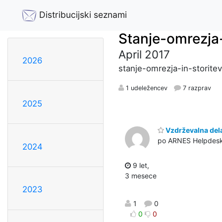
Distribucijski seznami
Stanje-omrezja-
April 2017
2026
stanje-omrezja-in-storitev
1 udeležencev
7 razprav
2025
Vzdrževalna dela
po ARNES Helpdes
2024
9 let,
3 mesece
2023
1
0
0
0