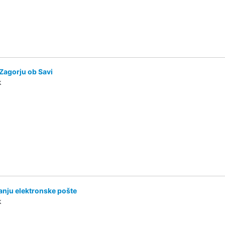
 Zagorju ob Savi
k
anju elektronske pošte
k