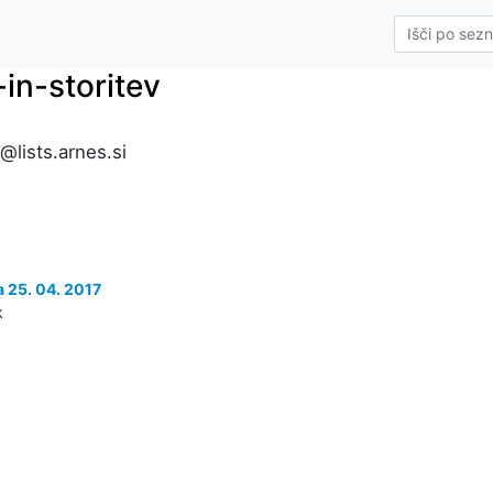
in-storitev
@lists.arnes.si
 25. 04. 2017
k