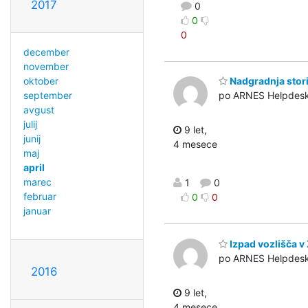
2017
0
0
0
december
november
oktober
Nadgradnja stor
september
po ARNES Helpdes
avgust
julij
9 let,
junij
4 mesece
maj
april
marec
1
0
februar
0
0
januar
Izpad vozlišča v 
po ARNES Helpdes
2016
9 let,
4 mesece