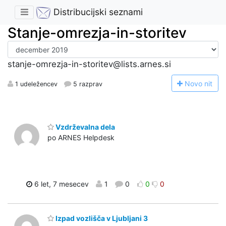
Distribucijski seznami
Stanje-omrezja-in-storitev
stanje-omrezja-in-storitev@lists.arnes.si
N
ovo nit
1 udeležencev
5 razprav
Vzdrževalna dela
po ARNES Helpdesk
6 let, 7 mesecev
1
0
0
0
Izpad vozlišča v Ljubljani 3