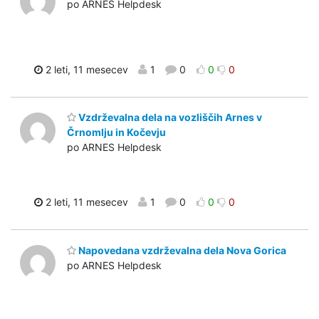
po ARNES Helpdesk
2 leti, 11 mesecev
1
0
0
0
Vzdrževalna dela na vozliščih Arnes v
Črnomlju in Kočevju
po ARNES Helpdesk
2 leti, 11 mesecev
1
0
0
0
Napovedana vzdrževalna dela Nova Gorica
po ARNES Helpdesk