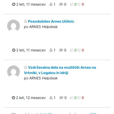
2 leti, 11 mesecev
1
0
0
0
Posodobitev Arnes Učilnic
po ARNES Helpdesk
2 leti, 11 mesecev
1
0
0
0
Vzdrževalna dela na vozliščih Arnes na
Vrhniki, v Logatcu in Idriji
po ARNES Helpdesk
2 leti, 12 mesecev
1
0
0
0