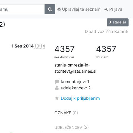
Upravljaj ta seznam
Prijava
starejša
2)
Izpad vozlišča Kamnik
1 Sep 2014
10:14
4357
4357
neaktivnih dni
dni staro
stanje-omrezja-in-
storitev@lists.arnes.si
komentarjev: 1
udeležencev: 2
Dodaj k priljubljenim
OZNAKE
(0)
(2)
UDELEŽENCEV