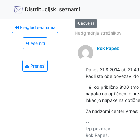
Distribucijski seznami
novejša
Pregled seznama
Nadgradnja strežnikov
Vse niti
Rok Papež
Prenesi
Danes 31.8.2014 ob 21:49 
Padli sta obe povezavi do 
1.9. ob približno 8:00 smo za
napako na optičnem omrežju
lokacijo napake na optičn
Za nadzorni center Arnes
-- 

lep pozdrav,
