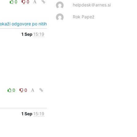
0
0
helpdesk＠arnes.si
Rok Papež
okaži odgovore po nitih
1 Sep
15:19
0
0
1 Sep
15:19