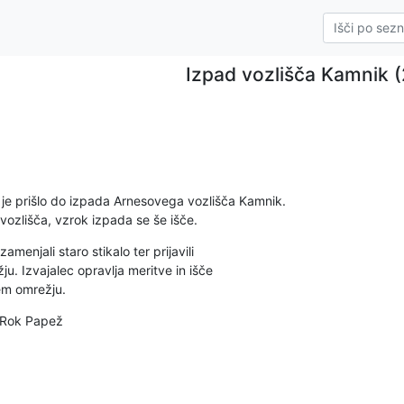
Izpad vozlišča Kamnik (
je prišlo do izpada Arnesovega vozlišča Kamnik.

vozlišča, vzrok izpada se še išče.
menjali staro stikalo ter prijavili

. Izvajalec opravlja meritve in išče

em omrežju.
: Rok Papež