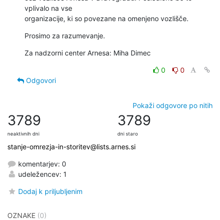
vplivalo na vse

organizacije, ki so povezane na omenjeno vozlišče.
Prosimo za razumevanje.
Za nadzorni center Arnesa: Miha Dimec
0
0
Odgovori
Pokaži odgovore po nitih
3789
3789
neaktivnih dni
dni staro
stanje-omrezja-in-storitev@lists.arnes.si
komentarjev: 0
udeležencev: 1
Dodaj k priljubljenim
OZNAKE
(0)