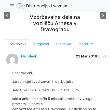
Distribucijski seznami
Vzdrževalna dela na
vozlišču Arnesa v
Dravogradu
Prva objava
Odgovori
Statistika
mescu
Helpdesk
23 Mar 2016
15:21
Pozdravljeni,
zaradi nujnih vzdrževalnih del bo jutri:
sreda, 24.3.2016, med 11:00 in 13:00 uro
lahko prišlo do krajših 5 minutnih prekinitev vsega 
prometa, ki poteka

čez vozlišče Arnesa v Dravogradu. Posledično bo to 