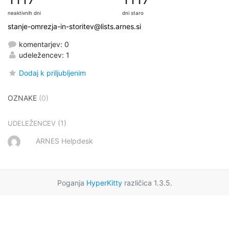
neaktivnih dni
dni staro
stanje-omrezja-in-storitev@lists.arnes.si
komentarjev: 0
udeležencev: 1
Dodaj k priljubljenim
OZNAKE
(0)
(1)
UDELEŽENCEV
ARNES Helpdesk
Poganja
HyperKitty
različica 1.3.5.