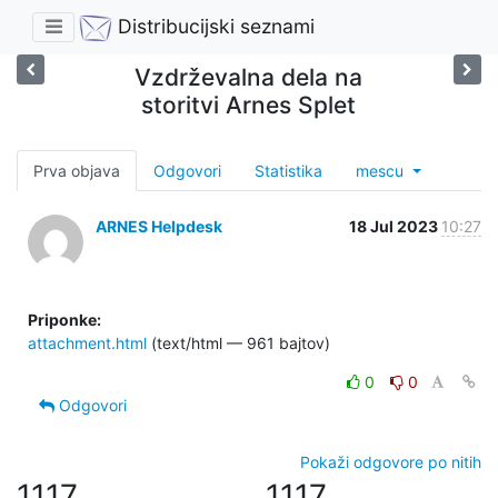
Distribucijski seznami
Vzdrževalna dela na
storitvi Arnes Splet
Prva objava
Odgovori
Statistika
mescu
ARNES Helpdesk
18 Jul 2023
10:27
Priponke:
attachment.html
(text/html — 961 bajtov)
0
0
Odgovori
Pokaži odgovore po nitih
1117
1117