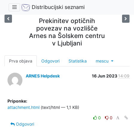
Distribucijski seznami
Prekinitev optičnih
povezav na vozlišče
Arnes na Šolskem centru
v Ljubljani
Prva objava
Odgovori
Statistika
mescu
ARNES Helpdesk
16 Jun 2023
14:09
Priponke:
attachment.html
(text/html — 1,1 KB)
0
0
Odgovori