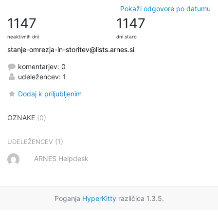
Pokaži odgovore po datumu
1147
1147
neaktivnih dni
dni staro
stanje-omrezja-in-storitev@lists.arnes.si
komentarjev: 0
udeležencev: 1
Dodaj k priljubljenim
OZNAKE
(0)
(1)
UDELEŽENCEV
ARNES Helpdesk
Poganja
HyperKitty
različica 1.3.5.