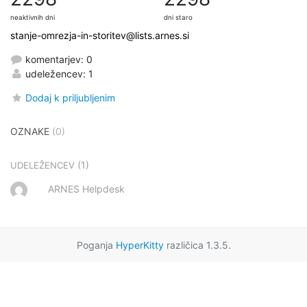
neaktivnih dni
dni staro
stanje-omrezja-in-storitev@lists.arnes.si
komentarjev: 0
udeležencev: 1
Dodaj k priljubljenim
OZNAKE
(0)
(1)
UDELEŽENCEV
ARNES Helpdesk
Poganja
HyperKitty
različica 1.3.5.