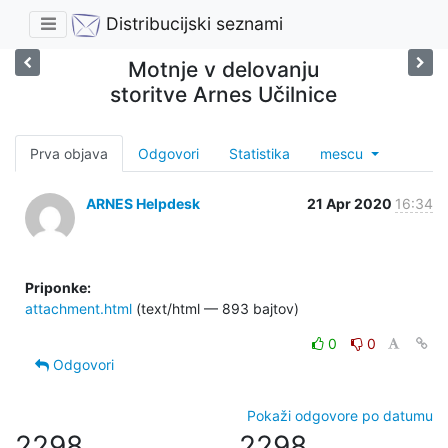
Distribucijski seznami
Motnje v delovanju
storitve Arnes Učilnice
Prva objava
Odgovori
Statistika
mescu
ARNES Helpdesk
21 Apr 2020
16:34
Priponke:
attachment.html
(text/html — 893 bajtov)
0
0
Odgovori
Pokaži odgovore po datumu
2298
2298