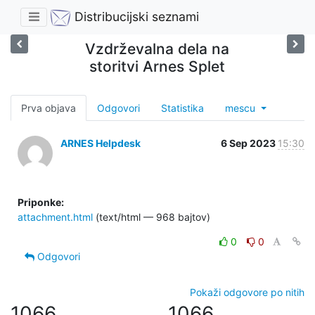
Distribucijski seznami
Vzdrževalna dela na
storitvi Arnes Splet
Prva objava
Odgovori
Statistika
mescu
ARNES Helpdesk
6 Sep 2023
15:30
Priponke:
attachment.html
(text/html — 968 bajtov)
0
0
Odgovori
Pokaži odgovore po nitih
1066
1066