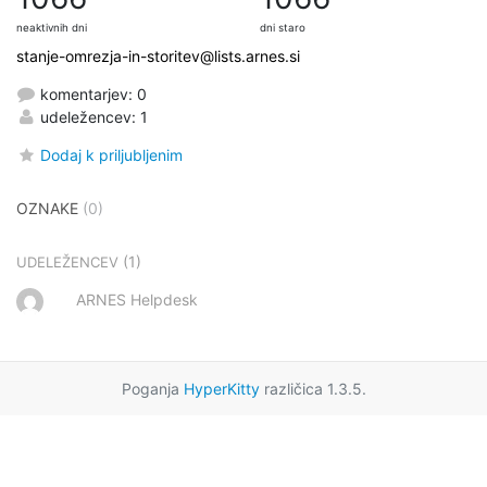
neaktivnih dni
dni staro
stanje-omrezja-in-storitev@lists.arnes.si
komentarjev: 0
udeležencev: 1
Dodaj k priljubljenim
OZNAKE
(0)
(1)
UDELEŽENCEV
ARNES Helpdesk
Poganja
HyperKitty
različica 1.3.5.