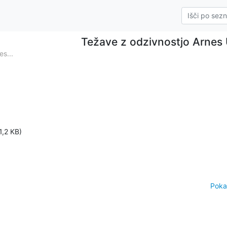
Težave z odzivnostjo Arnes 
es...
1,2 KB)
Poka