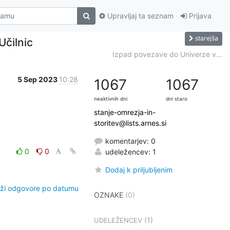
Upravljaj ta seznam
Prijava
starejša
Učilnic
Izpad povezave do Univerze v...
5 Sep 2023
10:28
1067
1067
neaktivnih dni
dni staro
stanje-omrezja-in-
storitev@lists.arnes.si
komentarjev: 0
0
0
udeležencev: 1
Dodaj k priljubljenim
ži odgovore po datumu
OZNAKE
(0)
(1)
UDELEŽENCEV