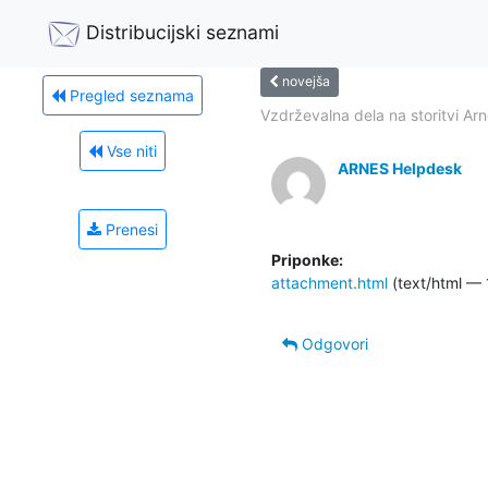
Distribucijski seznami
novejša
Pregled seznama
Vzdrževalna dela na storitvi Arn
Vse niti
ARNES Helpdesk
Prenesi
Priponke:
attachment.html
(text/html — 
Odgovori