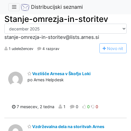
Distribucijski seznami
Stanje-omrezja-in-storitev
stanje-omrezja-in-storitev@lists.arnes.si
N
ovo nit
1 udeležencev
4 razprav
Vozlišče Arnesa v Škofjo Loki
po Arnes Helpdesk
7 mesecev, 2 tedna
1
0
0
0
Vzdrževalna dela na storitvah Arnes