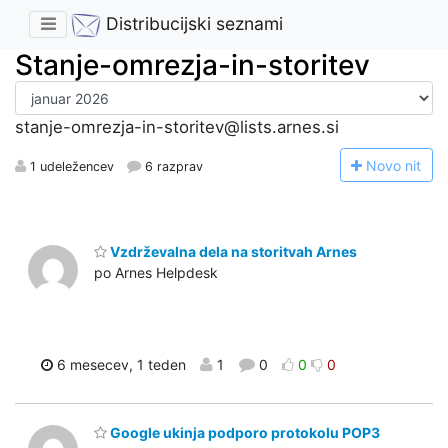
Distribucijski seznami
Stanje-omrezja-in-storitev
stanje-omrezja-in-storitev@lists.arnes.si
N
ovo nit
1 udeležencev
6 razprav
Vzdrževalna dela na storitvah Arnes
po Arnes Helpdesk
6 mesecev, 1 teden
1
0
0
0
Google ukinja podporo protokolu POP3