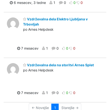
6 mesecev, 3 tedne
1
0
0
0
Vzdrževalna dela Elektro Ljubljana v
Trbovljah
po Arnes Helpdesk
7 mesecev
1
0
0
0
Vzdrževalna dela na storitvi Arnes Splet
po Arnes Helpdesk
7 mesecev
1
0
0
0
← Novejše
1
Starejše →