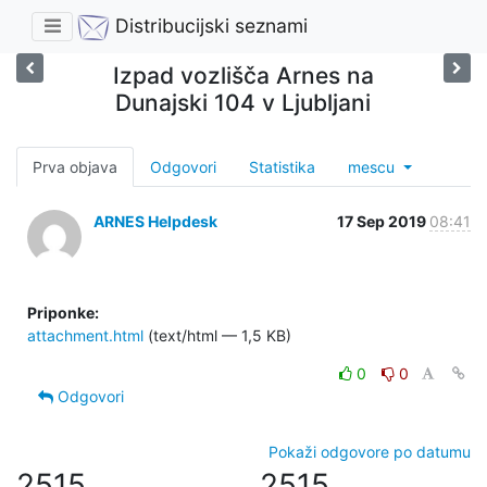
Distribucijski seznami
Izpad vozlišča Arnes na
Dunajski 104 v Ljubljani
Prva objava
Odgovori
Statistika
mescu
ARNES Helpdesk
17 Sep 2019
08:41
Priponke:
attachment.html
(text/html — 1,5 KB)
0
0
Odgovori
Pokaži odgovore po datumu
2515
2515