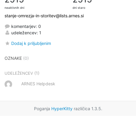
neaktivnih dni
dni staro
stanje-omrezja-in-storitev@lists.arnes.si
komentarjev: 0
udeležencev: 1
Dodaj k priljubljenim
OZNAKE
(0)
(1)
UDELEŽENCEV
ARNES Helpdesk
Poganja
HyperKitty
različica 1.3.5.