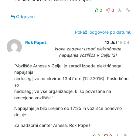
0
0
Odgovori
Pokaži odgovore po datumu
Rok Papež
12 Jul
18:04
Nova zadeva: Izpad električnega
napajanja vozlišča v Celju (2)
“Vozlišče Arnesa v Celju  je zaradi izpada električnega 
napajanja

nedosegljivo od okvirno 13:47 ure (12.7.2016). Posledično 
so

nedosegljive vse organizacije, ki so povezane na 
omenjeno vozlišče.”
Napajanje je bilo urejeno ob 17:25 in vozlišče ponovno 
deluje.
Za nadzorni center Arnesa: Rok Papež
0
0