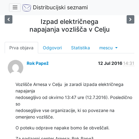
Distribucijski seznami
Izpad električnega
napajanja vozlišča v Celju
Prva objava
Odgovori
Statistika
mescu
Rok Papež
12 Jul 2016
14:31
Vozlišče Arnesa v Celju  je zaradi izpada električnega 
napajanja

nedosegljivo od okvirno 13:47 ure (12.7.2016). Posledično 
so

nedosegljive vse organizacije, ki so povezane na 
omenjeno vozlišče.
O poteku odprave napake bomo še obveščali.
Za nadzorni center Arnesa: Rok Papež