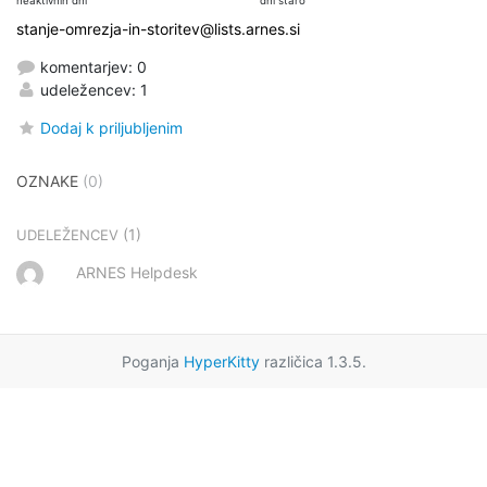
neaktivnih dni
dni staro
stanje-omrezja-in-storitev@lists.arnes.si
komentarjev: 0
udeležencev: 1
Dodaj k priljubljenim
OZNAKE
(0)
(1)
UDELEŽENCEV
ARNES Helpdesk
Poganja
HyperKitty
različica 1.3.5.