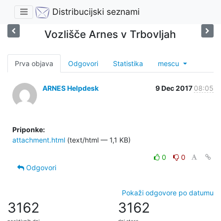
Distribucijski seznami
Vozlišče Arnes v Trbovljah
Prva objava
Odgovori
Statistika
mescu
ARNES Helpdesk
9 Dec 2017
08:05
Priponke:
attachment.html
(text/html — 1,1 KB)
0
0
Odgovori
Pokaži odgovore po datumu
3162
3162