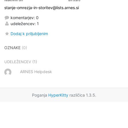
neaktivnih dni
dni staro
stanje-omrezja-in-storitev@lists.arnes.si
komentarjev: 0
udeležencev: 1
Dodaj k priljubljenim
OZNAKE
(0)
(1)
UDELEŽENCEV
ARNES Helpdesk
Poganja
HyperKitty
različica 1.3.5.