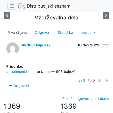
Distribucijski seznami
Vzdrževalna dela
Prva objava
Odgovori
Statistika
mescu
ARNES Helpdesk
10 Nov 2022
12:25
Priponke:
attachment.html
(text/html — 906 bajtov)
0
0
Odgovori
Pokaži odgovore po datumu
1369
1369