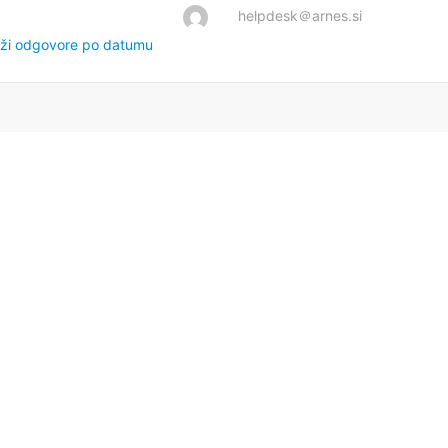
helpdesk＠arnes.si
ži odgovore po datumu