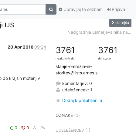
Upravljaj ta seznam
Prijava
starejša
i IJS
Nadgradnja usmerjevalnika na...
20 Apr 2016
09:24
3761
3761
neaktivnih dni
dni staro
stanje-omrezja-in-
storitev@lists.arnes.si
 do krajših motenj v 
komentarjev: 0
udeležencev: 1
Dodaj k priljubljenim
OZNAKE
(0)
0
0
(1)
UDELEŽENCEV