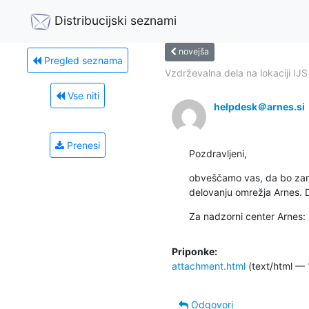
Distribucijski seznami
novejša
Pregled seznama
Vzdrževalna dela na lokaciji IJS
Vse niti
helpdesk＠arnes.si
Prenesi
Pozdravljeni,
obveščamo vas, da bo zaradi
delovanju omrežja Arnes. D
Za nadzorni center Arnes
Priponke:
attachment.html
(text/html — 
Odgovori