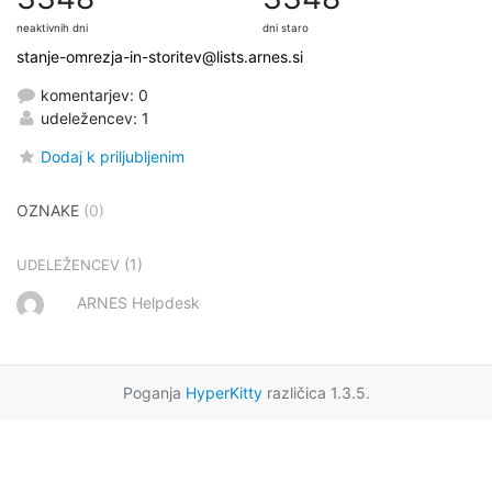
neaktivnih dni
dni staro
stanje-omrezja-in-storitev@lists.arnes.si
komentarjev: 0
udeležencev: 1
Dodaj k priljubljenim
OZNAKE
(0)
(1)
UDELEŽENCEV
ARNES Helpdesk
Poganja
HyperKitty
različica 1.3.5.