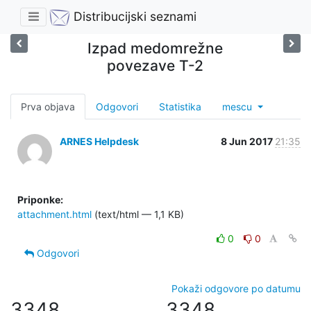
Distribucijski seznami
Izpad medomrežne
povezave T-2
Prva objava
Odgovori
Statistika
mescu
ARNES Helpdesk
8 Jun 2017
21:35
Priponke:
attachment.html
(text/html — 1,1 KB)
0
0
Odgovori
Pokaži odgovore po datumu
3348
3348