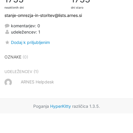
neaktivnih dni
dni staro
stanje-omrezja-in-storitev@lists.arnes.si
komentarjev: 0
udeležencev: 1
Dodaj k priljubljenim
OZNAKE
(0)
(1)
UDELEŽENCEV
ARNES Helpdesk
Poganja
HyperKitty
različica 1.3.5.