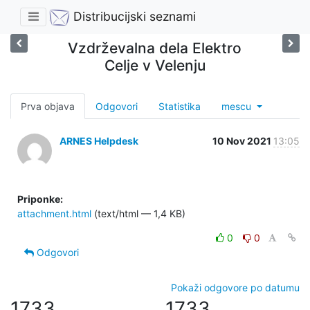
Distribucijski seznami
Vzdrževalna dela Elektro
Celje v Velenju
Prva objava
Odgovori
Statistika
mescu
ARNES Helpdesk
10 Nov 2021
13:05
Priponke:
attachment.html
(text/html — 1,4 KB)
0
0
Odgovori
Pokaži odgovore po datumu
1733
1733