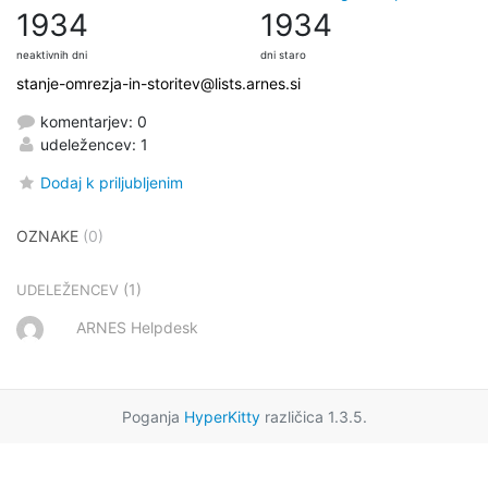
1934
1934
neaktivnih dni
dni staro
stanje-omrezja-in-storitev@lists.arnes.si
komentarjev: 0
udeležencev: 1
Dodaj k priljubljenim
OZNAKE
(0)
(1)
UDELEŽENCEV
ARNES Helpdesk
Poganja
HyperKitty
različica 1.3.5.