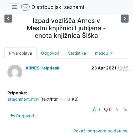
Distribucijski seznami
Izpad vozlišča Arnes v
Mestni knjižnici Ljubljana -
enota knjižnica Šiška
Prva objava
Odgovori
Statistika
mescu
ARNES Helpdesk
23 Apr 2021
13:55
Priponke:
attachment.html
(text/html — 1,1 KB)
0
0
Odgovori
Pokaži odgovore po datumu