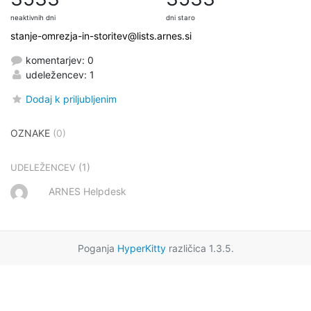
neaktivnih dni
dni staro
stanje-omrezja-in-storitev@lists.arnes.si
komentarjev: 0
udeležencev: 1
Dodaj k priljubljenim
OZNAKE
(0)
(1)
UDELEŽENCEV
ARNES Helpdesk
Poganja
HyperKitty
različica 1.3.5.