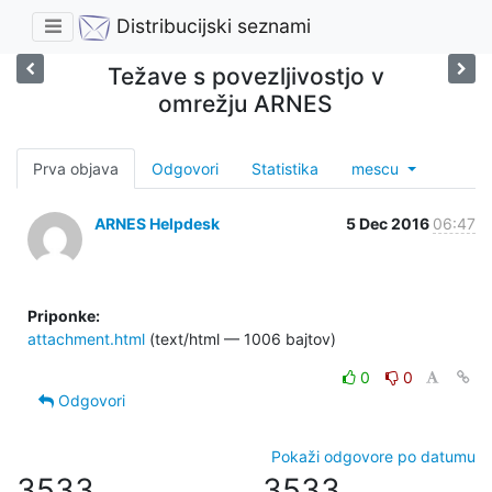
Distribucijski seznami
Težave s povezljivostjo v
omrežju ARNES
Prva objava
Odgovori
Statistika
mescu
ARNES Helpdesk
5 Dec 2016
06:47
Priponke:
attachment.html
(text/html — 1006 bajtov)
0
0
Odgovori
Pokaži odgovore po datumu
3533
3533