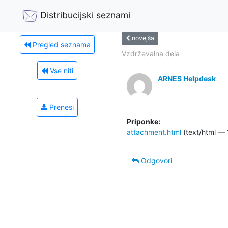
Distribucijski seznami
novejša
Pregled seznama
Vzdrževalna dela
Vse niti
ARNES Helpdesk
Prenesi
Priponke:
attachment.html
(text/html — 
Odgovori