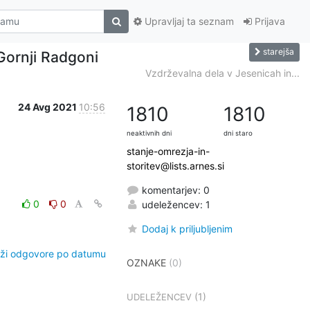
Upravljaj ta seznam
Prijava
starejša
Gornji Radgoni
Vzdrževalna dela v Jesenicah in...
24 Avg 2021
10:56
1810
1810
neaktivnih dni
dni staro
stanje-omrezja-in-
storitev@lists.arnes.si
komentarjev: 0
0
0
udeležencev: 1
Dodaj k priljubljenim
ži odgovore po datumu
OZNAKE
(0)
(1)
UDELEŽENCEV