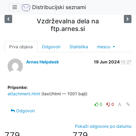
Distribucijski seznami
Vzdrževalna dela na
ftp.arnes.si
Prva objava
Odgovori
Statistika
mescu
Arnes Helpdesk
19 Jun 2024
10:27
Priponke:
attachment.html
(text/html — 1001 bajt)
0
0
Odgovori
Pokaži odgovore po datumu
779
779