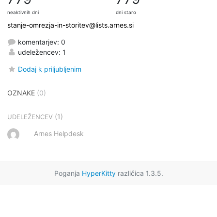
neaktivnih dni
dni staro
stanje-omrezja-in-storitev@lists.arnes.si
komentarjev: 0
udeležencev: 1
Dodaj k priljubljenim
OZNAKE
(0)
(1)
UDELEŽENCEV
Arnes Helpdesk
Poganja
HyperKitty
različica 1.3.5.