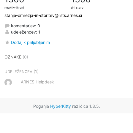
neaktivnih dni
dni staro
stanje-omrezja-in-storitev@lists.arnes.si
komentarjev: 0
udeležencev: 1
Dodaj k priljubljenim
OZNAKE
(0)
(1)
UDELEŽENCEV
ARNES Helpdesk
Poganja
HyperKitty
različica 1.3.5.