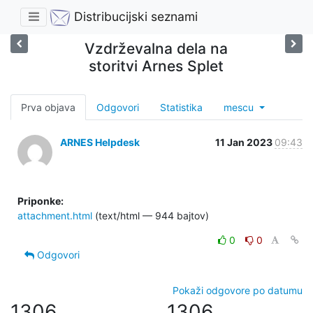
Distribucijski seznami
Vzdrževalna dela na
storitvi Arnes Splet
Prva objava
Odgovori
Statistika
mescu
ARNES Helpdesk
11 Jan 2023
09:43
Priponke:
attachment.html
(text/html — 944 bajtov)
0
0
Odgovori
Pokaži odgovore po datumu
1306
1306