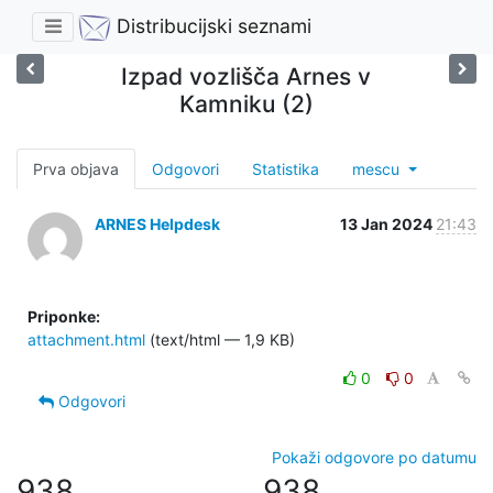
Distribucijski seznami
Izpad vozlišča Arnes v
Kamniku (2)
Prva objava
Odgovori
Statistika
mescu
ARNES Helpdesk
13 Jan 2024
21:43
Priponke:
attachment.html
(text/html — 1,9 KB)
0
0
Odgovori
Pokaži odgovore po datumu
938
938