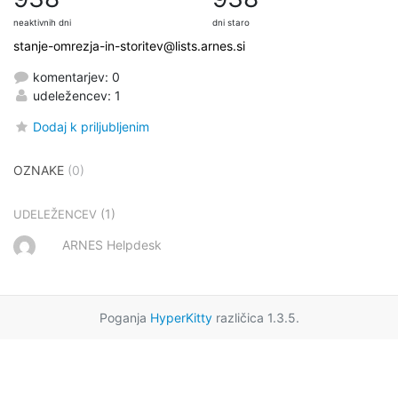
neaktivnih dni
dni staro
stanje-omrezja-in-storitev@lists.arnes.si
komentarjev: 0
udeležencev: 1
Dodaj k priljubljenim
OZNAKE
(0)
(1)
UDELEŽENCEV
ARNES Helpdesk
Poganja
HyperKitty
različica 1.3.5.