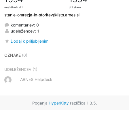
neaktivnih dni
dni staro
stanje-omrezja-in-storitev@lists.arnes.si
komentarjev: 0
udeležencev: 1
Dodaj k priljubljenim
OZNAKE
(0)
(1)
UDELEŽENCEV
ARNES Helpdesk
Poganja
HyperKitty
različica 1.3.5.