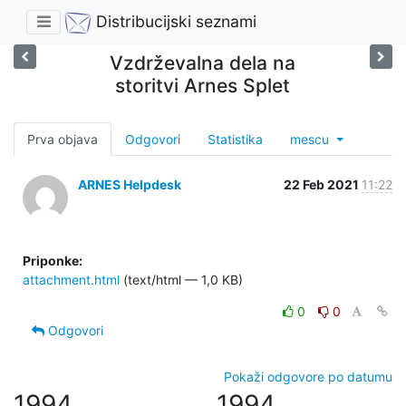
Distribucijski seznami
Vzdrževalna dela na
storitvi Arnes Splet
Prva objava
Odgovori
Statistika
mescu
ARNES Helpdesk
22 Feb 2021
11:22
Priponke:
attachment.html
(text/html — 1,0 KB)
0
0
Odgovori
Pokaži odgovore po datumu
1994
1994