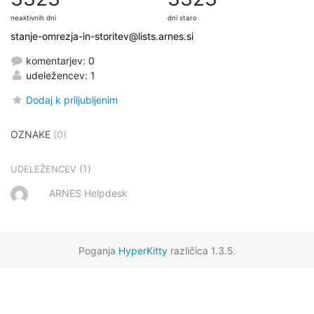
neaktivnih dni
dni staro
stanje-omrezja-in-storitev@lists.arnes.si
komentarjev: 0
udeležencev: 1
Dodaj k priljubljenim
OZNAKE
(0)
(1)
UDELEŽENCEV
ARNES Helpdesk
Poganja
HyperKitty
različica 1.3.5.