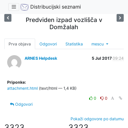
Distribucijski seznami
Predviden izpad vozlišča v
Domžalah
Prva objava
Odgovori
Statistika
mescu
ARNES Helpdesk
5 Jul 2017
09:24
Priponke:
attachment.html
(text/html — 1,4 KB)
0
0
Odgovori
Pokaži odgovore po datumu
3323
3323