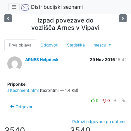
Distribucijski seznami
Izpad povezave do
vozlišča Arnes v Vipavi
Prva objava
Odgovori
Statistika
mescu
ARNES Helpdesk
29 Nov 2016
15:42
Priponke:
attachment.html
(text/html — 1,4 KB)
0
0
Odgovori
Pokaži odgovore po datumu
3540
3540