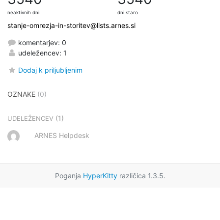
neaktivnih dni
dni staro
stanje-omrezja-in-storitev@lists.arnes.si
komentarjev: 0
udeležencev: 1
Dodaj k priljubljenim
OZNAKE
(0)
(1)
UDELEŽENCEV
ARNES Helpdesk
Poganja
HyperKitty
različica 1.3.5.