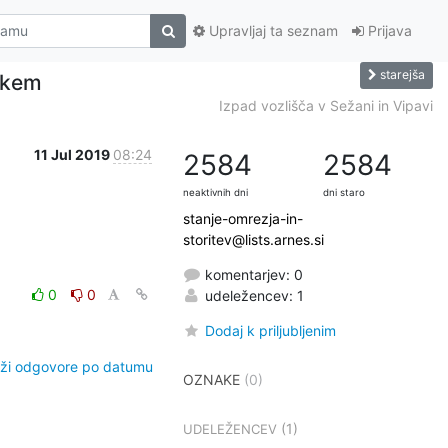
Upravljaj ta seznam
Prijava
starejša
škem
Izpad vozlišča v Sežani in Vipavi
11 Jul 2019
08:24
2584
2584
neaktivnih dni
dni staro
stanje-omrezja-in-
storitev@lists.arnes.si
komentarjev: 0
0
0
udeležencev: 1
Dodaj k priljubljenim
ži odgovore po datumu
OZNAKE
(0)
(1)
UDELEŽENCEV