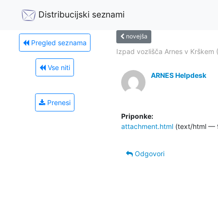
Distribucijski seznami
novejša
Pregled seznama
Izpad vozlišča Arnes v Krškem 
Vse niti
ARNES Helpdesk
Prenesi
Priponke:
attachment.html
(text/html — 
Odgovori