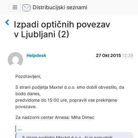
Distribucijski seznami
Izpadi optičnih povezav
v Ljubljani (2)
Helpdesk
27 Okt 2015
12:39
Pozdravljeni,
S strani podjetja Maxtel d.o.o. smo dobili obvestilo, da 
bodo danes,

predvidoma do 15:00 ure, popravili vse prekinjene 
povezave.
Za nadzorni center Arnesa: Miha Dimec
...
S strani podjetja Maxtel d.o.o., ki je ponudnik 