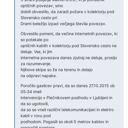
optičnih povezav, smo

dobili obvestilo, da zaradi požara v kolektorju pod 
Slovensko cesto pri

Drami beležijo izpad večjega števila povezav.
Obvestilo pomeni, da večina internetnih povezav, ki 
so potekale po

optičnih kablih v kolektorju pod Slovensko cesto ne 
deluje. Vse, ki jim

internetna povezava danes zjutraj ne deluje, prosijo 
za razumevanje.

Njihove ekipe so že na terenu in delajo

na odpravi napake.
Poročilo gasilcev pravi, da so danes 27.10.2015 ob 
05:34 imeli

intervencijo v Plečnikovem podhodu v Ljubljani in 
da so ugotovili,

da so se vneli različni telekomunikacijski in elektro 
kabli v rovu pod

podhodom. Pogasili so okoli 5 metrov kablov in 
prezračili prostore.