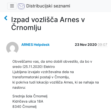
Distribucijski seznami
Izpad vozlišča Arnes v
Črnomlju
ARNES Helpdesk
23 Nov 2020
09:07
Obveščamo vas, da smo dobili obvestilo, da bo v 

sredo (25.11.2020) Elektro 
Ljubljana izvajalo vzdrževalna dela na 

transformatorski postaji v Črnomlju,

ki pokriva tudi lokacijo vozlišča Arnes, ki se nahaja na 
naslovu:
Srednja šola Črnomelj

Kidričeva ulica 18A

8340 Črnomelj