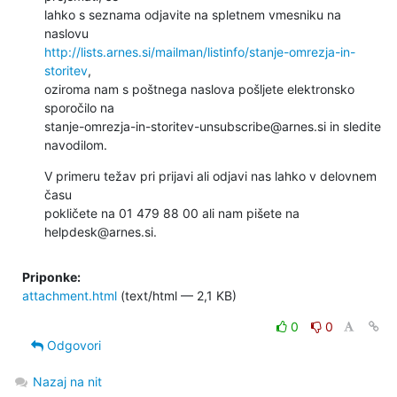
lahko s seznama odjavite na spletnem vmesniku na 
http://lists.arnes.si/mailman/listinfo/stanje-omrezja-in-
storitev
, 

oziroma nam s poštnega naslova pošljete elektronsko 
sporočilo na 

stanje-omrezja-in-storitev-unsubscribe@arnes.si in sledite 
navodilom.
V primeru težav pri prijavi ali odjavi nas lahko v delovnem 
času 

pokličete na 01 479 88 00 ali nam pišete na 
helpdesk@arnes.si.
Priponke:
attachment.html
(text/html — 2,1 KB)
0
0
Odgovori
Nazaj na nit