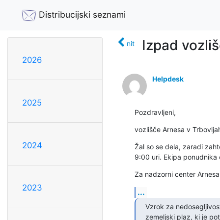
Distribucijski seznami
Izpad vozliš
nit
2026
Helpdesk
2025
Pozdravljeni,
vozlišče Arnesa v Trbovlj
2024
Žal so se dela, zaradi zah
9:00 uri. Ekipa ponudnika 
Za nadzorni center Arnesa
2023
...
Vzrok za nedosegljivost
zemeljski plaz, ki je po