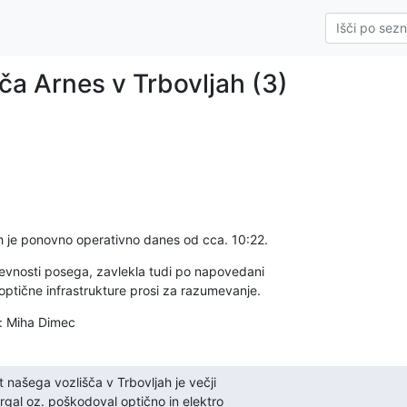
ča Arnes v Trbovljah (3)
ah je ponovno operativno danes od cca. 10:22.
tevnosti posega, zavlekla tudi po napovedani

optične infrastrukture prosi za razumevanje.
: Miha Dimec
 našega vozlišča v Trbovljah je večji

trgal oz. poškodoval optično in elektro
