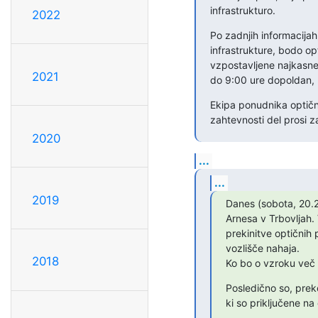
infrastrukturo.
2022
Po zadnjih informacijah,
infrastrukture, bodo o
vzpostavljene najkasnej
2021
do 9:00 ure dopoldan, 
Ekipa ponudnika optične
zahtevnosti del prosi 
2020
...
...
2019
Danes (sobota, 20.2
Arnesa v Trbovljah. 
prekinitve optičnih 
vozlišče nahaja.

2018
Ko bo o vzroku več 
Posledično so, preko
ki so priključene na