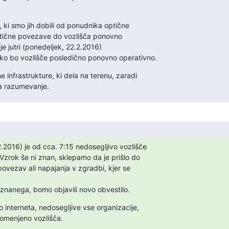
 ki smo jih dobili od ponudnika optične

ptične povezave do vozlišča ponovno

e jutri (ponedeljek, 22.2.2016)

ko bo vozlišče posledično ponovno operativno.
 infrastrukture, ki dela na terenu, zaradi

za razumevanje.
.2016) je od cca. 7:15 nedosegljivo vozlišče

Vzrok še ni znan, sklepamo da je prišlo do

povezav ali napajanja v zgradbi, kjer se

znanega, bomo objavili novo obvestilo.
 interneta, nedosegljive vse organizacije,

 omenjeno vozlišča.