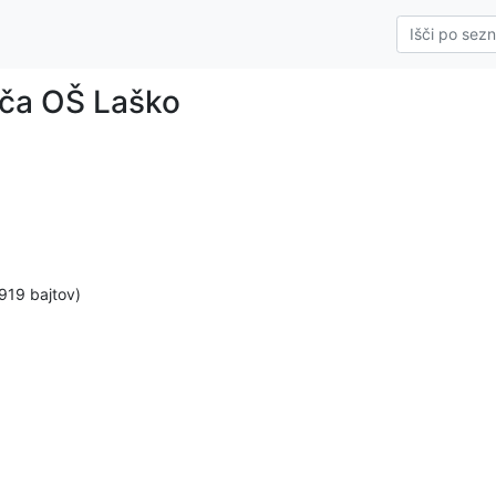
šča OŠ Laško
919 bajtov)