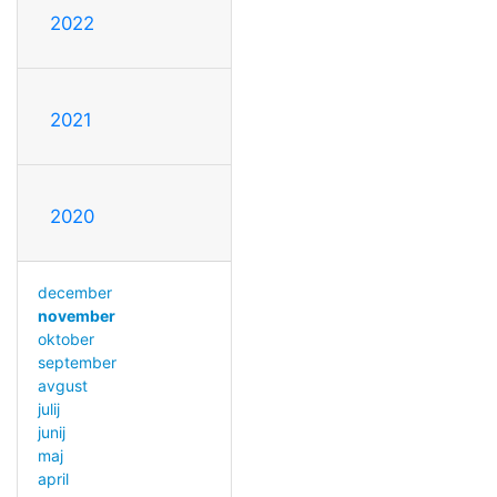
2022
2021
2020
december
november
oktober
september
avgust
julij
junij
maj
april