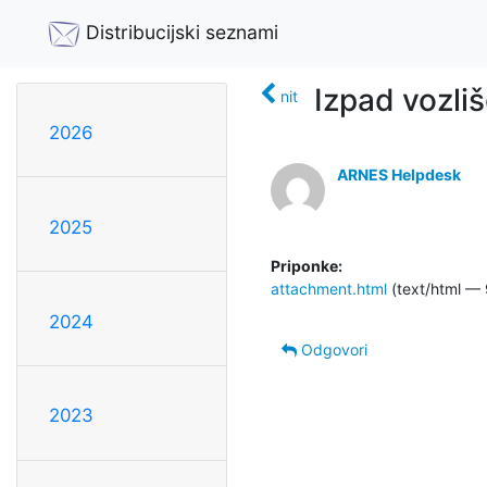
Distribucijski seznami
Izpad vozli
nit
2026
ARNES Helpdesk
2025
Priponke:
attachment.html
(text/html — 
2024
Odgovori
2023